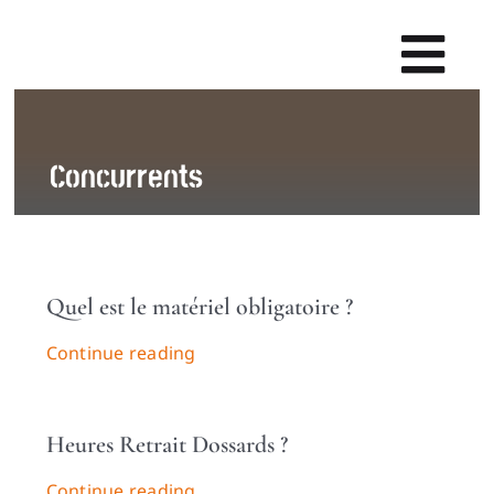
Passer
au
Togg
contenu
LA CHAUSSÉE
Navi
LES ÉP
Concurrents
PARTI
INFOS P
MÉD
Quel est le matériel obligatoire ?
Continue reading
Heures Retrait Dossards ?
Continue reading